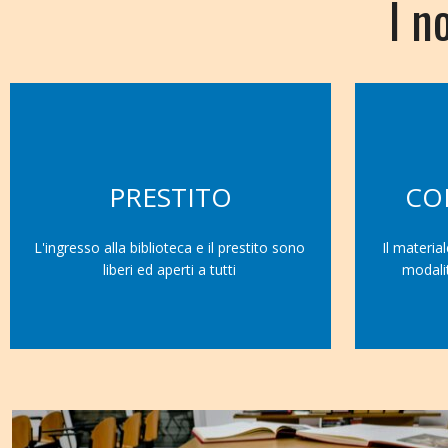
I n
PRESTITO
CO
L'ingresso alla biblioteca e il prestito sono
Il materia
liberi ed aperti a tutti
modali